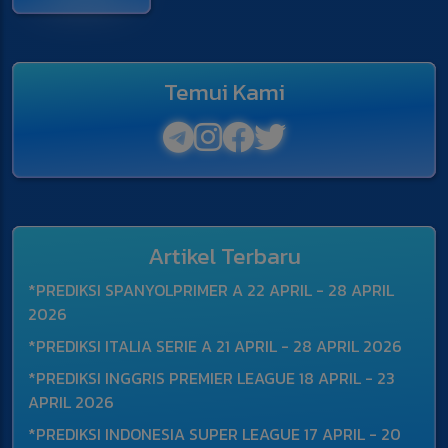
Temui Kami
Artikel Terbaru
*PREDIKSI SPANYOLPRIMER A 22 APRIL - 28 APRIL
2026
*PREDIKSI ITALIA SERIE A 21 APRIL - 28 APRIL 2026
*PREDIKSI INGGRIS PREMIER LEAGUE 18 APRIL - 23
APRIL 2026
*PREDIKSI INDONESIA SUPER LEAGUE 17 APRIL - 20