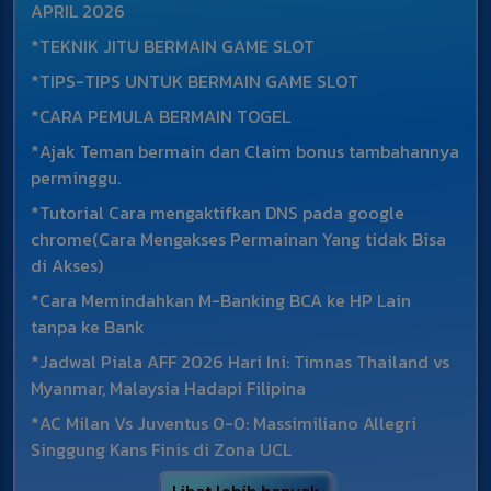
APRIL 2026
*TEKNIK JITU BERMAIN GAME SLOT
*TIPS-TIPS UNTUK BERMAIN GAME SLOT
*CARA PEMULA BERMAIN TOGEL
*Ajak Teman bermain dan Claim bonus tambahannya
perminggu.
*Tutorial Cara mengaktifkan DNS pada google
chrome(Cara Mengakses Permainan Yang tidak Bisa
di Akses)
*Cara Memindahkan M-Banking BCA ke HP Lain
tanpa ke Bank
*Jadwal Piala AFF 2026 Hari Ini: Timnas Thailand vs
Myanmar, Malaysia Hadapi Filipina
*AC Milan Vs Juventus 0-0: Massimiliano Allegri
Singgung Kans Finis di Zona UCL