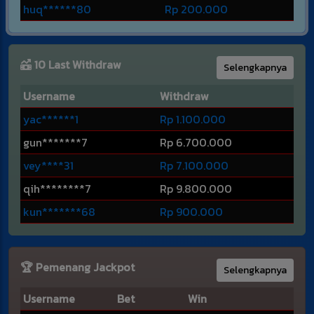
huq******80
Rp 200.000
10 Last Withdraw
Selengkapnya
Username
Withdraw
yac******1
Rp 1.100.000
gun*******7
Rp 6.700.000
vey****31
Rp 7.100.000
qih********7
Rp 9.800.000
kun*******68
Rp 900.000
🏆 Pemenang Jackpot
Selengkapnya
Username
Bet
Win