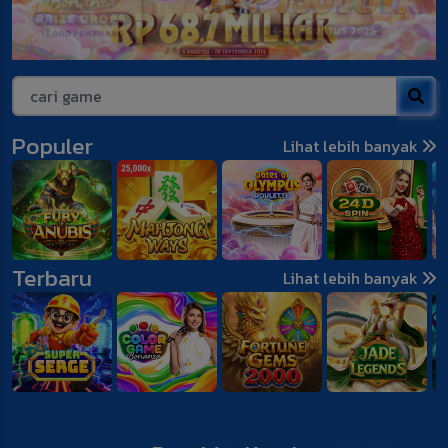
Populer
Lihat lebih banyak
Terbaru
Lihat lebih banyak