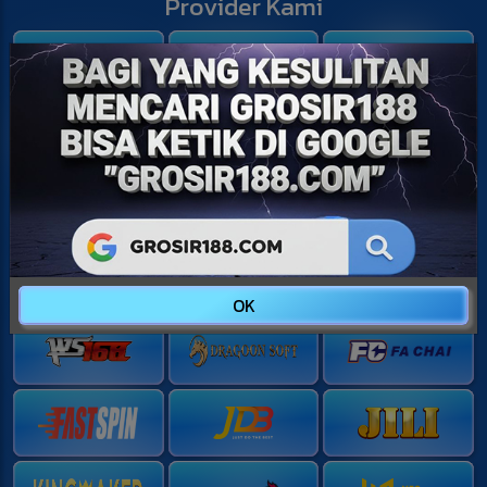
Provider Kami
OK